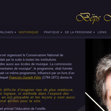
WNLOADS
HISTORIQUE
PRATIQUE
DE LA PERSONNE
LIENS
cret organisant le Conservatoire National de
it par la suite à toutes les institutions
-dire aussi aux écoles de musique. La commission
émentaires de musique”
, le programme, était formée
uait ce même programme, influencé par un livre d’un
 lequel
François-Joseph Fétis
(1784-1871) donna le
t difficile d’imaginer rien de plus médiocre,
ni logique, ni méthode dans l’exposé des
e en est pitoyable et les leçons y sont aussi
mal écrites pour la voix.
l primait l’éducation de l’oreille.