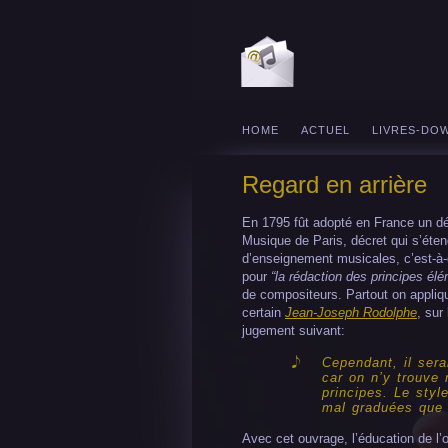
HOME
ACTUEL
LIVRES-DO
Regard en arrière
En 1795 fût adopté en France un dé
Musique de Paris, décret qui s’étenda
d’enseignement musicales, c’est-à
pour
“la rédaction des principes él
de compositeurs. Partout on appliq
certain
Jean-Joseph Rodolphe
, sur
jugement suivant:
Cependant, il serai
car on n’y trouve 
principes. Le styl
mal graduées que 
Avec cet ouvrage, l’éducation de l’œi