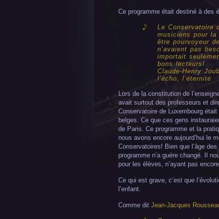
Ce programme était destiné à des é
Le Conservatoire d
musiciens pour la 
être pourvoyeur d
n’avaient pas beso
importait seulemen
bons lecteurs!
Claude-Henry Joube
l’écho, l’éternité
Lors de la constitution de l’ensei
avait surtout des professeurs et dir
Conservatoire de Luxembourg était
belges. Ce que ces gens instauraie
de Paris. Ce programme et la pratiq
nous avons encore aujourd’hui le
Conservatoires! Bien que l’âge des 
programme n’a guère changé. Il no
pour les élèves, n’ayant pas encore 
Ce qui est grave, c’est que l’évolu
l’enfant.
Comme dit
Jean-Jacques Roussea