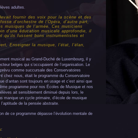
lèves adultes.
evait fournir des voix pour la scène et des
fosse d’orchestre de l’Opéra, d’autre part,
es musiques de l’armée. Ces musiciens
in d’une éducation musicale approfondie, il
t qu’ils fussent bons instrumentistes et
rt, Enseigner la musique, l’état, l’élan,
gnement musical au Grand-Duché de Luxembourg, il y
ecteur belges qui s’occupaient de l’organisation. Le
 prévu comme succursale des Conservatoires
nt chez nous, était le programme du Conservatoire
ue d’antan sont toujours en usage et c’est ainsi que
 même programme pour nos Écoles de Musique et nos
élèves ait sensiblement diminué depuis lors, le
us manque un cycle primaire, d’école de musique
l’aptitude de la pensée abstraite.
tion de ce programme dépasse l’évolution mentale de
u
: