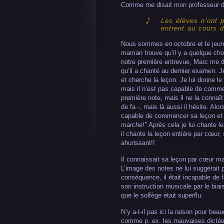
Comme me disait mon professeur d
Les élèves n’ont 
entrent au cours d
Nous sommes en octobre et le jeun
maman trouve qu’il y a quelque cho
notre première entrevue, Marc me dit
qu’il a chanté au dernier examen. J
et cherche la leçon. Je lui donne l
mais il n’est pas capable de comm
première note, mais il ne la connaît
de fa -, mais là aussi il hésite. Alor
capable de commencer sa leçon et 
marche!"
Après cela je lui chante l
il chante la leçon entière par cœur,
ahurissant!!
Il connaissait sa leçon par cœur ma
L’image des notes ne lui suggérait p
conséquence, il était incapable de f
son instruction musicale par le biai
que le solfège était superflu.
N’y a-t-il pas ici la raison pour b
comme p. ex. les mauvaises dictées