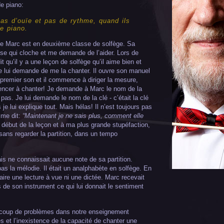
e piano:
pas d’ouïe et pas de rythme, quand ils
e piano.
e Marc est en deuxième classe de solfège. Sa
se qui cloche et me demande de l’aider. Lors de
 qu’il y a une leçon de solfège qu’il aime bien et
e lui demande de me la chanter. Il ouvre son manuel
e premier son et il commence à diriger la mesure,
encer à chanter! Je demande à Marc le nom de la
 pas. Je lui demande le nom de la clé - c’était la clé
s je lui explique tout. Mais hélas! Il n’est toujours pas
me dit:
“Maintenant je ne sais plus, comment elle
e début de la leçon et à ma plus grande stupéfaction,
 sans regarder la partition, dans un tempo
is ne connaissait aucune note de sa partition.
as la mélodie. Il était un analphabète en solfège. En
aire une lecture à vue ni une dictée. Marc recevait
s de son instrument ce qui lui donnait le sentiment
eaucoup de problèmes dans notre enseignement
 et l’inexistence de la capacité de chanter une