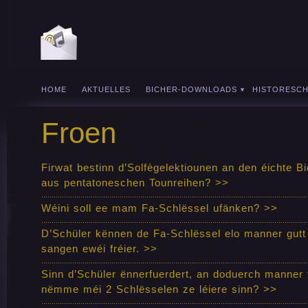
HOME
AKTUELLES
BICHER-DOWNLOADS
HISTORESC
Froen
Firwat bestinn d’Solfègelektiounen an den éichte 
aus pentatoneschen Tounreihen? >>
Wéini soll ee mam Fa-Schlëssel ufänken? >>
D’Schüler kënnen de Fa-Schlëssel elo manner gutt 
sangen ewéi fréier. >>
Sinn d’Schüler ënnerfuerdert, an doduerch manner f
nëmme méi 2 Schlësselen ze léiere sinn? >>