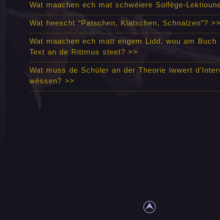
Wat maachen ech mat schwéiere Solfège-Lektiou
Wat heescht “Patschen, Klatschen, Schnalzen”?
>
Wat maachen ech matt engem Lidd, wou am Buch
Text an de Rittmus steet?
>>
Wat muss de Schüler an der Theorie iwwert d’Inter
wëssen? >>