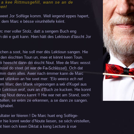
 a kee Rittmusgefill, wann se an de
men!
zweet Jor Solfège komm. Well iergend eppes hapert,
dem Marc e bësse virunhëllefe kéint.
rc mer voller Stolz, datt a sengem Buch eng
n déi e gutt kann. Hien hätt des Lektioun d’läscht Jor
hen a soot, hie soll mer dës Lektioun sangen. Hie
 den éischten Toun un, mee et kënnt keen Toun.
éi heescht dann déi éischt Nout. Mee de Marc wosst
lëssel do steet (et war de Fa-Schlëssel). Och dat
himm dann alles. Awer nach ëmmer kann de Marc
et ufänken an hie seet mer:
“Elo weess ech net
m Marc den Ufank virgesongen a wéi d’Kugel aus
z Lektioun erof, ouni an d’Buch ze kucken. Hie konnt
eg Nout dervu kannt !! Hie war net am Stand, sech
stellen, se erëm ze erkennen, a se dann ze sangen.
lphabet.
ltater ier féieren ! De Marc huet eng Solfège-
hie konnt weder d’Noute liesen, se séch virstellen,
t hien och keen Diktat a keng Lecture à vue