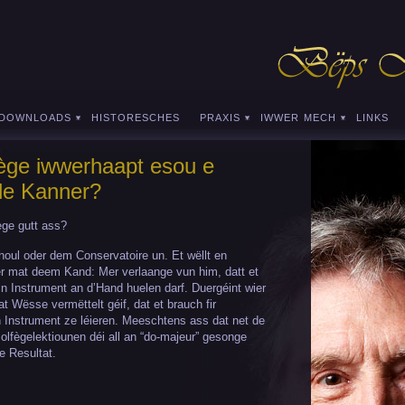
-DOWNLOADS
HISTORESCHES
PRAXIS
IWWER MECH
LINKS
fège iwwerhaapt esou e
 de Kanner?
fège gutt ass?
oul oder dem Conservatoire un. Et wëllt en
r mat deem Kand: Mer verlaange vun him, datt et
in Instrument an d’Hand huelen darf. Duergéint wier
 Wësse vermëttelt géif, dat et brauch fir
 Instrument ze léieren. Meeschtens ass dat net de
Solfègelektiounen déi all an “do-majeur” gesonge
e Resultat.