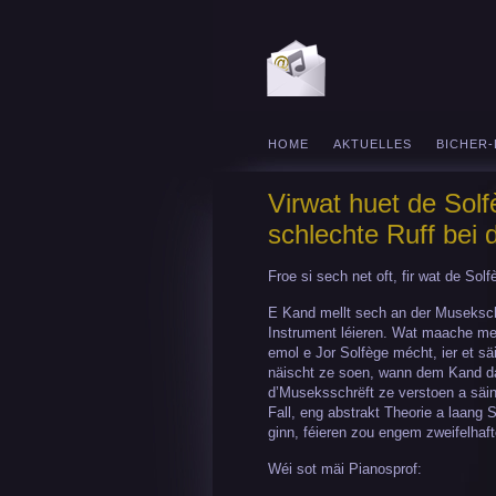
HOME
AKTUELLES
BICHER
Virwat huet de Sol
schlechte Ruff bei
Froe si sech net oft, fir wat de Sol
E Kand mellt sech an der Museksch
Instrument léieren. Wat maache me
emol e Jor Solfège mécht, ier et sä
näischt ze soen, wann dem Kand dat
d’Museksschrëft ze verstoen a säin
Fall, eng abstrakt Theorie a laang 
ginn, féieren zou engem zweifelhaft
Wéi sot mäi Pianosprof: