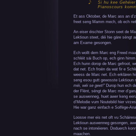
Si hu kee Gehéier
Pianoscours kom
Et ass Oktober, de Marc ass an d’
freet seng Mamm mech, ob ech net 
An eiser éischter Stonn seet de Ma
Lektioun steet, déi hie gäre séngt a
am Exame gesongen.
Ech wollt dem Marc eng Freed maac
schléit säi Buch op, ech ginn himm
Ech hunn dorop de Marc gefroot, w
dat net. Ech froën da wat fir e Sch
weess de Marc net. Ech erklären 
seng esou gutt gewosste Lektioun n
méi, wéi se geet!”
Durop hun ech de
der Flënt, séngt de Marc mer d’gan
se auswenneg, huet awer keng eenz
d’Melodie vum Noutebild hier virze
Hie war ganz einfach e Solfège-Ana
Loosse mer eis net oft vu Schäiresu
Lektioun auswenneg gesongen, awer 
nach se intonéieren. Doduerch konn
maachen.