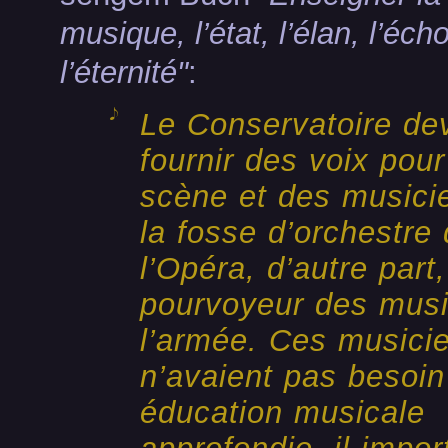
musique, l’état, l’élan, l’écho
l’éternité"
:
Le Conservatoire dev
fournir des voix pour
scène et des musici
la fosse d’orchestre
l’Opéra, d’autre part,
pourvoyeur des mus
l’armée. Ces musici
n’avaient pas besoin
éducation musicale