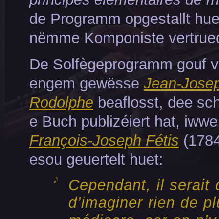
de Programm opgestallt hue
nëmme Komponiste vertrue
De Solfègeprogramm gouf 
engem gewësse
Jean-Jose
Rodolphe
beaflosst, dee sc
e Buch publizéiert hat, iwwe
François-Joseph Fétis
(1784
esou geuertelt huet:
Cependant, il serait d
d’imaginer rien de pl