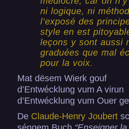
médiocre, car on n’y
ni logique, ni métho
l’exposé des princip
style en est pitoyabl
leçons y sont aussi 
graduées que mal éc
pour la voix.
Mat dësem Wierk gouf
d’Entwécklung vum A virun
d’Entwécklung vum Ouer ges
De
Claude-Henry Joubert
sc
séngem Buch
“Enseigner la