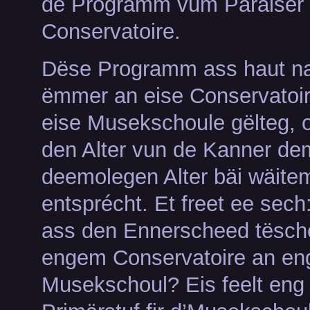
de Programm vum Paräiser
Conservatoire.
Dëse Programm ass haut n
ëmmer an eise Conservatoi
eise Musekschoule gëlteg,
den Alter vun de Kanner de
deemolegen Alter bäi wäite
entsprécht. Et freet ee sech
ass den Ennerscheed tësch
engem Conservatoire an en
Musekschoul? Eis feelt eng