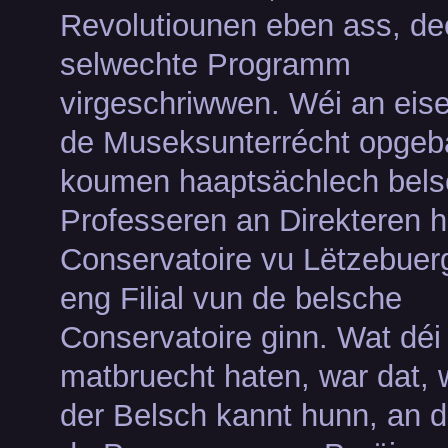
Revolutiounen eben ass, de
selwechte Programm
virgeschriwwen. Wéi an ei
de Museksunterrécht opgeba
koumen haaptsächlech bels
Professeren an Direkteren h
Conservatoire vu Lëtzebuerg 
eng Filial vun de belsche
Conservatoire ginn. Wat déi 
matbruecht haten, war dat, 
der Belsch kannt hunn, an d