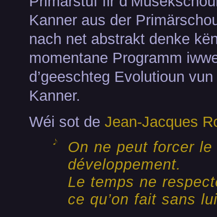
Primärstuf fir d’Musekschoul
Kanner aus der Primärschou
nach net abstrakt denke kë
momentane Programm iwwer
d’geeschteg Evolutioun vun
Kanner.
Wéi sot de
Jean-Jacques R
On ne peut forcer le
développement.
Le temps ne respect
ce qu’on fait sans lui