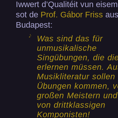
Iwwert d’Qualitéit vun eise
sot de
Prof. Gábor Friss
au
Budapest:
Was sind das für
unmusikalische
Singübungen, die di
erlernen müssen. Au
Musikliteratur sollen
Übungen kommen, v
großen Meistern und
von drittklassigen
Komponisten!