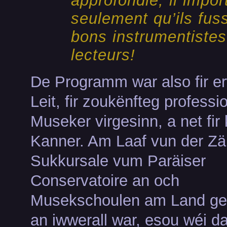
approfondie, il import
seulement qu’ils fus
bons instrumentistes
lecteurs!
De Programm war also fir e
Leit, fir zoukënfteg professi
Museker virgesinn, a net fir
Kanner. Am Laaf vun der Zäi
Sukkursale vum Paräiser
Conservatoire an och
Musekschoulen am Land ge
an iwwerall war, esou wéi d