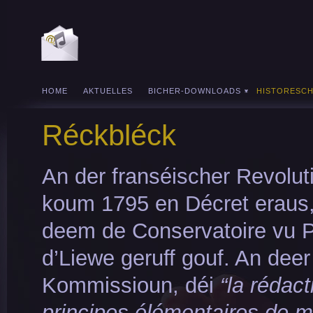
HOME
AKTUELLES
BICHER-DOWNLOADS
HISTORESC
Réckbléck
An der franséischer Revolut
koum 1795 en Décret eraus
deem de Conservatoire vu P
d’Liewe geruff gouf. An deer
Kommissioun, déi
“la rédac
principes élémentaires de 